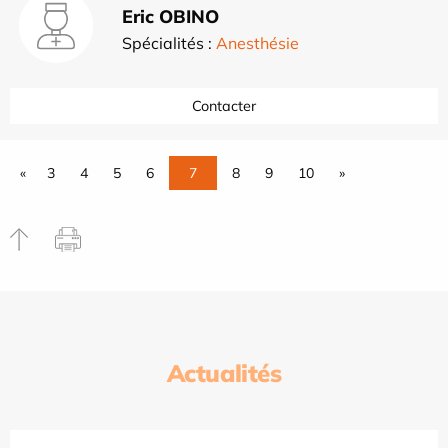
Eric OBINO
Spécialités :
Anesthésie
Contacter
«
3
4
5
6
7
8
9
10
»
Actualités