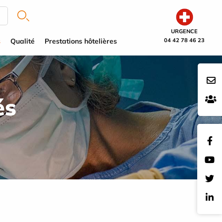
URGENCE
s
Qualité
Prestations hôtelières
04 42 78 46 23
és