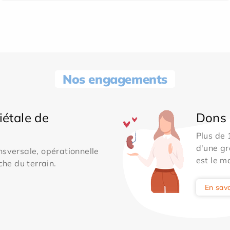
Nos engagements
iétale de
Dons 
Plus de
d'une gr
sversale, opérationnelle
est le m
che du terrain.
En savo