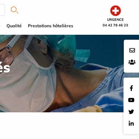
URGENCE
s
Qualité
Prestations hôtelières
04 42 78 46 23
és