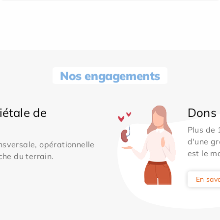
Nos engagements
iétale de
Dons 
Plus de
d'une gr
sversale, opérationnelle
est le m
che du terrain.
En savo