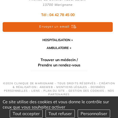
13700 Marignane
Tél : 04 42 78 45 00
Envoyer un email
HOSPITALISATION
AMBULATOIRE
Trouver un médecin /
Prendre un rendez-vous
©2026 CLINIQUE DE MARIGNANE - TOUS DROITS RÉSERVÉS - CRÉATION
& RÉALISATION : ANSWEB -
MENTIONS LÉGALES
-
DONNÉES
PERSONNELLES
-
LIENS
-
PLAN DU SITE
-
GESTION DES COOKIES
-
NOS
PARTENAIRES
Ce site utilise des cookies et vous donne le contrôle sur
ceux que vous souhaitez activer
Tout accepter
Tout refuser
Personnaliser