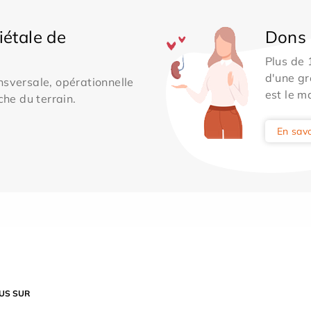
iétale de
Dons 
Plus de
d'une gr
sversale, opérationnelle
est le m
che du terrain.
En savo
US SUR