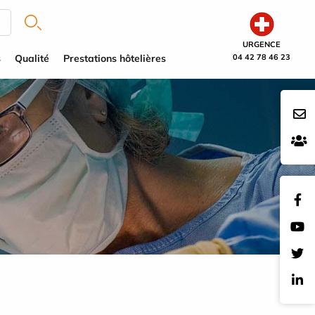
URGENCE
s
Qualité
Prestations hôtelières
04 42 78 46 23
E