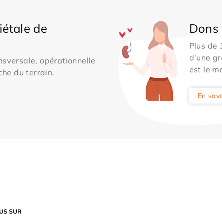
iétale de
Dons 
Plus de
d'une gr
sversale, opérationnelle
est le m
che du terrain.
En savo
US SUR